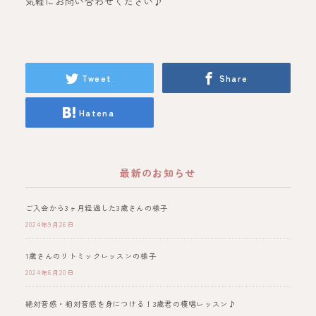
気軽にお問い合わせください♪
Tweet
Share
Hatena
最新のお知らせ
ご入会から3ヶ月経過した3歳さんの様子
2024年9月26日
1歳さんのリトミックレッスンの様子
2024年6月20日
絶対音感・相対音感を身につける！3歳君の模唱レッスン♪