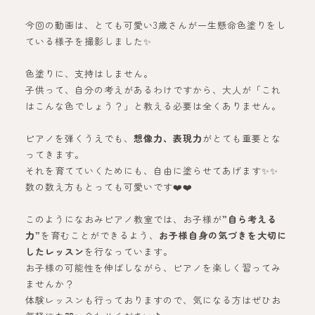
今回の動画は、とても可愛い3歳さんが一生懸命色塗りをし
ている様子を撮影しました✨
色塗りに、支持はしません。
子供って、自分の考えがあるわけですから、大人が「これ
はこんな色でしょう？」と教える必要は全くありません。
ピアノを弾くうえでも、
想像力、表現力
がとても重要とな
ってきます。
それを育てていくためにも、自由に塗らせてあげます✨✨
数の数え方もとっても可愛いです❤️❤️
このようになおみピアノ教室では、お子様が
”自ら考える
力”
を育むことができるよう、
お子様自身の気づきを大切に
したレッスン
を行なっています。
お子様の可能性を伸ばしながら、ピアノを楽しく習ってみ
ませんか？
体験レッスンも行っておりますので、気になる方はぜひお